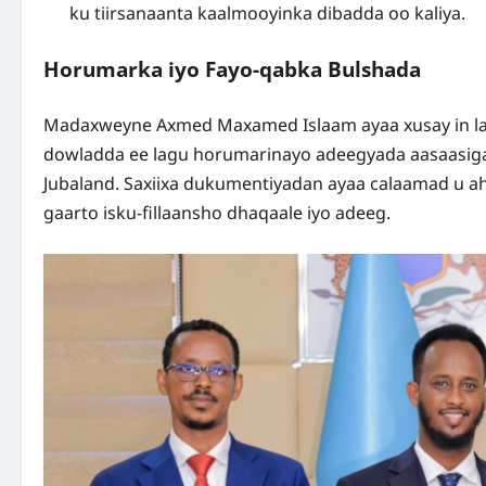
ku tiirsanaanta kaalmooyinka dibadda oo kaliya.
Horumarka iyo Fayo-qabka Bulshada
Madaxweyne Axmed Maxamed Islaam ayaa xusay in lab
dowladda ee lagu horumarinayo adeegyada aasaasiga 
Jubaland. Saxiixa dukumentiyadan ayaa calaamad u ah 
gaarto isku-fillaansho dhaqaale iyo adeeg.