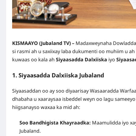
KISMAAYO (Jubaland TV) –
Madaxweynaha Dowladda 
si rasmi ah u saxiixay laba dukumenti oo muhiim u 
kuwaas oo kala ah
Siyaasadda Dalxiiska
iyo
Siyaasa
1. Siyaasadda Dalxiiska Jubaland
Siyaasaddan oo ay soo diyaarisay Wasaaradda Warfaa
dhabaha u xaaraysaa isbeddel weyn oo lagu sameeyo
hiigsanayso waxaa ka mid ah:
Soo Bandhigista Khayraadka:
Maamulidda iyo xaye
Jubaland.