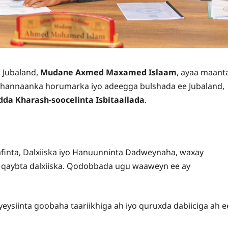
Jubaland,
Mudane Axmed Maxamed Islaam
, ayaa maant
ah hannaanka horumarka iyo adeegga bulshada ee Jubaland,
dda Kharash-soocelinta Isbitaallada
.
finta, Dalxiiska iyo Hanuunninta Dadweynaha, waxay
 qaybta dalxiiska. Qodobbada ugu waaweyn ee ay
ysiinta goobaha taariikhiga ah iyo quruxda dabiiciga ah e