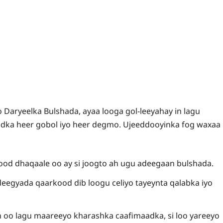
Daryeelka Bulshada, ayaa looga gol-leeyahay in lagu
dka heer gobol iyo heer degmo. Ujeeddooyinka fog waxaa
ood dhaqaale oo ay si joogto ah ugu adeegaan bulshada.
deegyada qaarkood dib loogu celiyo tayeynta qalabka iyo
 oo lagu maareeyo kharashka caafimaadka, si loo yareeyo