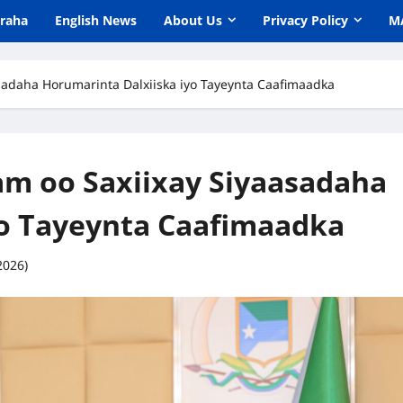
araha
English News
About Us
Privacy Policy
M
adaha Horumarinta Dalxiiska iyo Tayeynta Caafimaadka
m oo Saxiixay Siyaasadaha
yo Tayeynta Caafimaadka
2026)