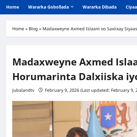
Home
Wararka Gobollada
Wararka Dibada
Ciya
Home
»
Blog
»
Madaxweyne Axmed Islaam oo Saxiixay Siyaas
Madaxweyne Axmed Islaa
Horumarinta Dalxiiska i
Jubalandtv
February 9, 2026 (Last updated: February 9, 