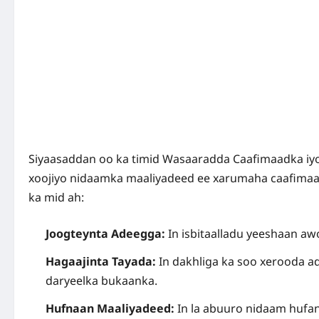
Siyaasaddan oo ka timid Wasaaradda Caafimaadka iyo 
xoojiyo nidaamka maaliyadeed ee xarumaha caafimaa
ka mid ah:
Joogteynta Adeegga:
In isbitaalladu yeeshaan aw
Hagaajinta Tayada:
In dakhliga ka soo xerooda a
daryeelka bukaanka.
Hufnaan Maaliyadeed:
In la abuuro nidaam hufan