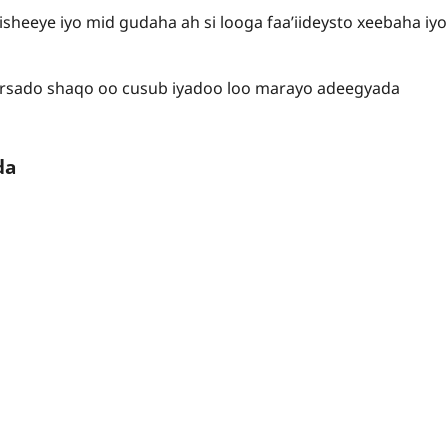
sheeye iyo mid gudaha ah si looga faa’iideysto xeebaha iyo
fursado shaqo oo cusub iyadoo loo marayo adeegyada
da