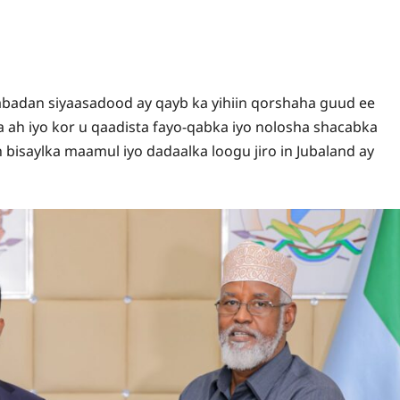
adan siyaasadood ay qayb ka yihiin qorshaha guud ee
ah iyo kor u qaadista fayo-qabka iyo nolosha shacabka
bisaylka maamul iyo dadaalka loogu jiro in Jubaland ay