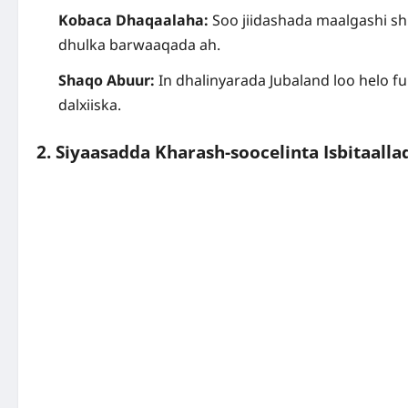
Kobaca Dhaqaalaha:
Soo jiidashada maalgashi shi
dhulka barwaaqada ah.
Shaqo Abuur:
In dhalinyarada Jubaland loo helo 
dalxiiska.
2. Siyaasadda Kharash-soocelinta Isbitaalla